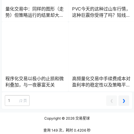
量化交易中：同样的图形（走
PVC今天的这种过山车行情，
势）但策略运行的结果却大相
这种巨震你受得了吗？短线炒
径庭
手们很容易上头！
程序化交易以极小的止损和微
高频量化交易中手续费成本对
利叠加，与一夜暴富无关
盈利率的稳定性以及策略平仓
时机的影响
❮
❯
/
2 页
Copyright © 2026
交易星球
查询 149 次，耗时 0.4206 秒