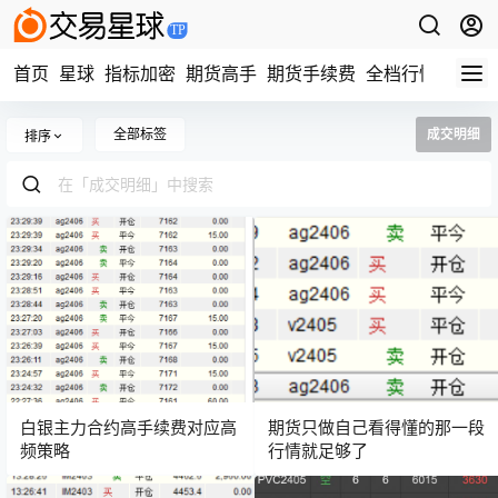
首页
星球
指标加密
期货高手
期货手续费
全档行情
视频
全部标签
成交明细
排序
白银主力合约高手续费对应高
期货只做自己看得懂的那一段
频策略
行情就足够了