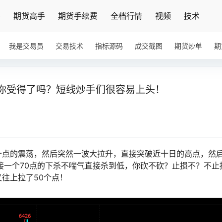
密
期货高手
期货手续费
全档行情
视频
技术
我是交易员
交易技术
指标源码
成交截图
期货炒单
期
震你受得了吗？短线炒手们很容易上头！
十点的震荡，然后突然一波大拉升，直接突破近十日的高点，然
接一个70点的下杀不喘气直接杀到低，你砍不砍？止损不？不止
往上拉了50个点！