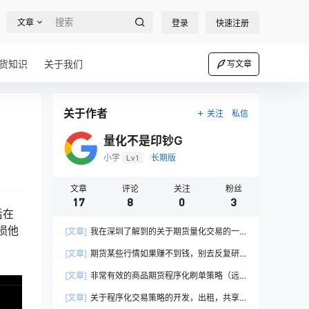
文章
登录
快速注册
货知识
关于我们
写文章
关于作者
关注
私信
量化不是印钞G
小学
Lv1
长期版
文章
评论
关注
粉丝
17
8
0
3
后在
损他
[文章]
我在深圳了解到的关于期货量化交易的一
些现状
[文章]
期货某些行情如果赚不到钱，别去反复研
究和复盘，那是陷阱！
[文章]
非常有效的商品期货程序化刷单策略（远
价位挂单策略）
[文章]
关于程序化交易策略的开发，出租，共享