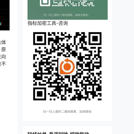
指标加密工具-咨询
总体
，原
走向
数不