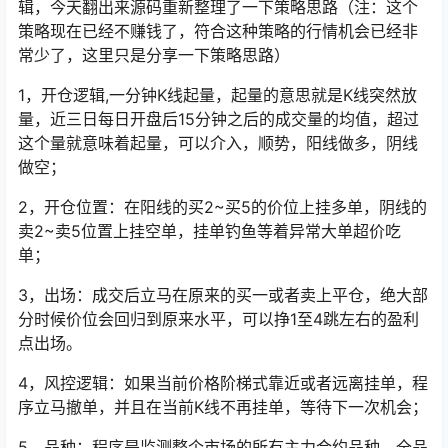
辑，今天翻出来源码重新整理了一下策略思路（注：这个
策略现在已经不赚钱了，符合这种策略的行情机会已经非
常少了，这里只是分享一下策略思路）
1，开仓逻辑,一分钟K线起量，起量的意思就是K线突然放
量，近三日每日开盘后15分钟之后的成交量的均值，超过
这个量就意味着起量，可以介入，顺势，阳线做多，阴线
做空；
2，开仓位置：在阳线的买2~买5的价位上挂多单，阴线的
卖2~卖5位置上挂空单，挂单钓鱼等着异常大单超价吃
单；
3，出场：成交后立马在原来的买一或者卖上平仓，绝大部
分时候价位会回归到原来水平，可以挣1至4跳左右的盈利
点出场。
4，风控逻辑：如果当前价格阶梯式靠近或者远离挂单，程
序立马撤单，并且在当前K线不再挂单，等待下一次机会；
5，品种：程序是监测整个市场的所有主力合约品种，全品