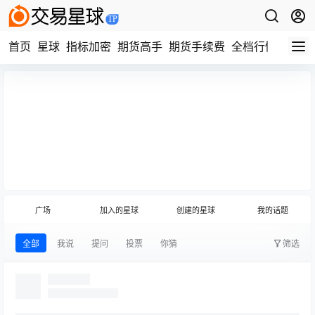
首页
星球
指标加密
期货高手
期货手续费
全档行情
视频
快速进入
全部圈子
发布话题
(领主)
广场
加入的星球
创建的星球
我的话题
全部
我说
提问
投票
你猜
筛选