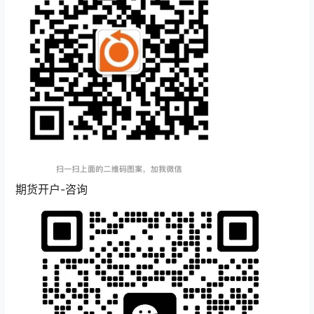
广场
期货手续最新列表里面，对于炒单来说只有
2024-10-06
燃油才是最具性价比
16:30:42
期货知识
2024-04-11
期货程序化服务器托管
20:34:57
广场
2023-12-02
空白糖
20:45:03
期货开户-咨询
广场
磨炼自己的心理：走自己的路，不要被别人
2023-11-06
左右
08:37:32
期货炒单
期货炒单手法并不是非得要快，最重要的是
2023-11-06
果断！
08:30:35