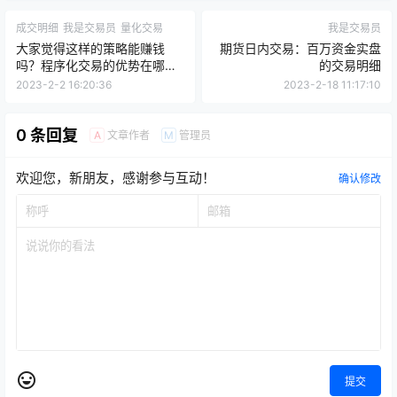
成交明细
我是交易员
量化交易
我是交易员
大家觉得这样的策略能赚钱
期货日内交易：百万资金实盘
吗？程序化交易的优势在哪
的交易明细
里？
2023-2-2 16:20:36
2023-2-18 11:17:10
0 条回复
文章作者
管理员
A
M
欢迎您，新朋友，感谢参与互动！
确认修改
提交