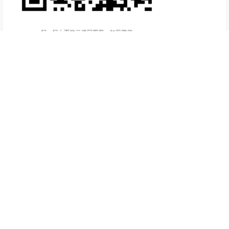
短线炒单-悬浮时钟-缩放拖动
为短线炒单交易员设计的悬浮时钟：显示秒钟跳动、可以
放大缩小、拖动位置、修改字体和颜色、修改时间显示格
式、显示合约手续费，绿色软件体积小，永久免费使用。
【
悬
浮时钟详细介绍-免费下载
】