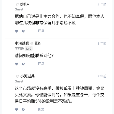
@
投机人
3 年前
Guest
据他自己说是非主力合约，也不知真假，跟他本人
聊过几次但非常保留几乎啥也不说
回复
小河过兵
@
匿名
3 年前
学前班
Lv0
请问如何能联系到他？
回复
小河过兵
@
2 年前
Guest
这个市场就没有高手，做炒单看十秒钟周期，金叉
买死叉卖。你也能做到的，如果是重仓干，每个交
易日平均赚5％的盈利是不难的。
回复