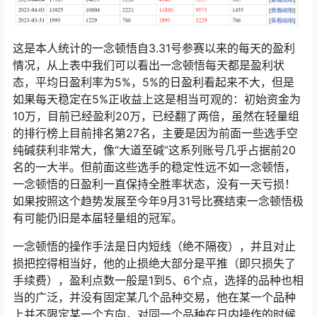
这是本人统计的一念顿悟自3.31号参赛以来的每天的盈利
情况，从上表中我们可以看出一念顿悟每天都是盈利状
态，平均日盈利率为5%，5%的日盈利看起来不大，但是
如果每天稳定在5%正收益上这是相当可观的：初始资金为
10万，目前已经盈利20万，已经翻了两倍，虽然在轻量组
的排行榜上目前排名第27名，主要是因为前面一些选手空
纯碱获利非常大，像“大道至碱”这系列账号几乎占据前20
名的一大半。但前面这些选手的稳定性远不如一念顿悟，
一念顿悟的日盈利一直保持全胜率状态，没有一天亏损！
如果按照这个趋势发展至今年9月31号比赛结束一念顿悟极
有可能仍旧是本届轻量组的冠军。
一念顿悟的操作手法是日内短线（绝不隔夜），并且对止
损把控得相当好，他的止损绝大部分是平推（即只损失了
手续费），盈利点数一般是1到5、6个点，选择的品种也相
当的广泛，并没有固定某几个品种交易，他在某一个品种
上并不限定某一个方向，对同一个品种在日内操作的时候