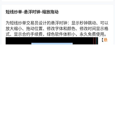
短线炒单-悬浮时钟-缩放拖动
为短线炒单交易员设计的悬浮时钟：显示秒钟跳动、可以
放大缩小、拖动位置、修改字体和颜色、修改时间显示格
式、显示合约手续费，绿色软件体积小，永久免费使用。
【
悬
浮时钟详细介绍-免费下载
】
Copyright © 2026
交易星球
查询 98 次，耗时 0.3180 秒