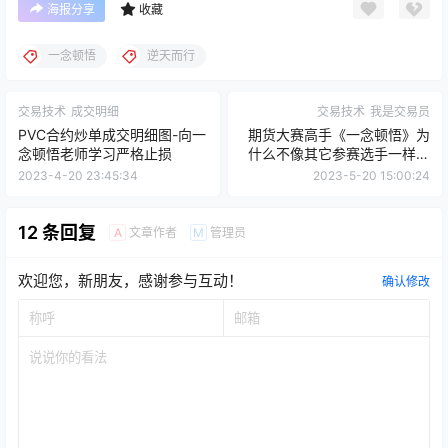
海报分享
收藏
一念顿悟
逆天而行
交易技术
成交明细
交易技术
我是交易员
PVC合约炒单成交明细图-向一
期货大赛高手《一念顿悟》为
念顿悟老师学习严格止损
什么不像其它参赛选手一样空
纯碱？
2023-4-20 23:45:34
2023-5-20 15:00:24
12 条回复
文章作者
管理员
A
M
欢迎您，新朋友，感谢参与互动！
确认修改