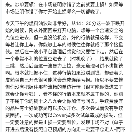
来。炒单要领：在市场证明你错了之前就要止损！如果等
市场证明你错了你才开始止损哪么一切都晚了。
今天下午的燃料油波动非常好，从14：30分这一波下跌开
始的时候，刚从外面回来打开电脑，想等一个合适安全的
点位空进去，但一直没给机会，好的行情就是这样，不会
等着让你上车，你能够上车的时候往往你就成了那个接盘
侠。然后在一波小平台整理后感觉他又要往下走，然后在
一个非常不利的位置空进去了（时机晚了），结果就砍了
三跳，然后后面这一波暴力上拉，毫无道理可讲不讲期德
啊。根本就把握不住，这种行情如果没赚到钱，却硬着头
皮勉强自己开仓很可能就会造成连续亏损。所以不要去懊
悔你没有把握住那些流畅的单边行情（很可能你做进去了
就会让你亏钱），看不懂的行情本来就不属于你的，你赚
了不属于你的钱十之八九会让你加倍亏回去。手续费便宜
的品种有个好处就是可以多次开仓、多次尝试而没有手续
费困扰，一次成功可以Cover掉多次试单造成的损失，但
一定要注意的就是止损一定要到位，发现市场不对（单子
开进去后没有按照自己预期的方向走一定要平仓走人–而不