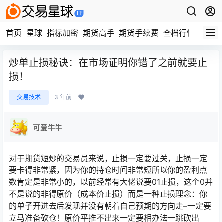
首页
星球
指标加密
期货高手
期货手续费
全档行情
视频
炒单止损秘诀：在市场证明你错了之前就要止
损！
交易技术
3 年前
可爱牛牛
对于期货短炒的交易员来说，止损一定要过关，止损一定
要卡得非常紧，因为你的持仓时间非常短所以你的盈利点
数肯定是非常小的，以前经常有大佬说要01止损，这个0并
不是说的非得原价（成本价止损）而是一种止损理念：你
的单子开进去后发现并没有朝着自己预期的方向走–一定要
立马准备砍仓！原价平推不出来一定要相办法一跳砍出