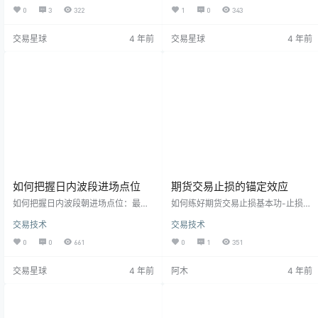
主动出击！ 永远都不要让自己在期货
应该如何正确止损呢？我们要从心理
0
3
322
1
0
343
交易中陷入被动，你要主动控制自己
上正确看待止损，在实际交易中严格
的亏损额，投机市场有一句很经典的
执行自己的止损策略。 一，期货交易
交易星球
4 年前
交易星球
4 年前
话就是“截断亏损，让盈利奔跑”，在
中止损为什么这么难？大致总结出下
期货投机市场中，你唯一能控制就是
面的一些原因： 1、害怕刚止损出
亏损，所以你要主动出击，当市场并
来，合约的价格就掉头回去。 2、有
没有按照自己预订的方向发展就要主
时候不止损，期货合约的价格还真的
动平仓出来观望，不要被动的等待让
调头回去了，让交易员占个小便宜，
市场去证明你错了再止损。主动截断
尝个甜头，下次就更容易心存侥幸，
亏损，正…
不愿止损了（…
如何把握日内波段进场点位
期货交易止损的锚定效应
如何把握日内波段朝进场点位：最重
如何练好期货交易止损基本功-止损锚
要的就是顺势踏准节奏！ 1，顺势：
定效应 何为锚定效应？即人在做判断
交易技术
交易技术
在日内波段交易中，顺势自然是第一
的时候经常会被自己先入为主的思维
位的，但是顺多大的势，自己心里一
给束缚，即自己对某事的认知和判断
0
0
661
0
1
351
定要清楚。 2，等待时机： 好的点位
的时候总是以某个理论某个固定的认
有的时候不是你追去来的，而是偶
知为基点，这种效应就是不以客观逻
交易星球
4 年前
阿木
4 年前
遇。 3，不要追求精确点位：你不大
辑为依据，而以主观的锚定点为依
可能总是通过技术分析的方法准确的
据，刻意侥幸忽略不利因素，跳不出
预测到，总是抓到那个点位。同时，
这个局限，就像大海的船被锚固定在
即使你做到了，你经常拿不住，所以
某处。 期货交易的止损也是一样，大
可见那个精准的点不是你做好一个波
部分期货交易员无法做到坚决止损也