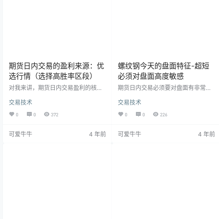
钢期货手续费多少钱为例子来详细讲
个向下黄金坑，然后再放量向上拉
解如何计算手续费…
起，这种行情对于做…
期货日内交易的盈利来源：优
螺纹钢今天的盘面特征-超短
选行情（选择高胜率区段）
必须对盘面高度敏感
对我来讲，期货日内交易盈利的核心
期货日内交易必须要对盘面有非常高
就是踏准节奏，有选择的做单，选择
的敏感性，可以这么说，同一个合约
交易技术
交易技术
那些对于自己来讲胜率相对高、把握
在第一天的盘面特征都不一样的，把
比较大、单子开进去非常舒服的区
一个策略或者说一个手法生硬的套在
0
0
372
0
0
226
域，在这种区域，不断来回做。日内
任何一个合约上都是不合适的，这也
短线最怕的就是没踏准节奏上下来回
是投机交易的不确定性的原因之一，
可爱牛牛
4 年前
可爱牛牛
4 年前
砍，连续的不断止损（连续亏六七把
交易没有圣杯，你找到的圣杯都是过
是常有的事），然后上头了最后不愿
去的固化的形态，盘面每天都在变
意止损，一把砍大的，这种对信心排
化，因为每天的消息面、关联合约的
击非常大。 螺纹今天的小单边向下的
相互影响，有些消息是正向影响，有
行情，虽然从日线和小时K线上看是
些是负面的，甚至有些是由于大户交
向上的，但多头氛围及力度并不太
易员的错误下单引起整个市场的蝴蝶
大，所以一直在尝试…
效应，所以做短线交…