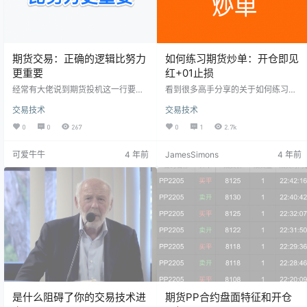
期货交易：正确的逻辑比努力
如何练习期货炒单：开仓即见
更重要
红+01止损
经常有大佬说到期货投机这一行要有
看到很多高手分享的关于如何练习炒
一个正向的交易系统，我们只有在正
单的方法，其方法都大同小异，总结
交易技术
交易技术
确的合理的逻辑之上去努力才有意
起来就下面两个方面：开仓即见红
义，在错误的方法上努力只会坠入深
（开仓后价格就要朝着你预期的方向
0
0
267
0
1
2.7k
渊离成功越来越远。我自己对这个正
发展）；01止损（开仓如果价格不往
向交易系统的理解拓展一下：正向的
预期方向走立马原点止损或者砍一跳
可爱牛牛
4 年前
JamesSimons
4 年前
交易系统是建立正确的逻辑之上的，
出来）；大概率可以平推出来的单子
何谓正确的逻辑？大体上体现在：顺
才是好单子，至于能够赚多少点靠市
势，合适的盈亏比。 很多人会说顺势
场的恩赐！下面分成两个具体的方面
是一个伪命题，其实不然，就拿日内
来说明： 1，如何进场：开仓之前，
交易来说，行情走了一段时间了，调
你一定要想清楚这个单子可以原价平
出1分钟K或者是分时图，当天的行情
推出来吗？如果大概率可以平推出来
是向上、向下、…
那么大胆的去开…
是什么阻碍了你的交易技术进
期货PP合约盘面特征和开仓