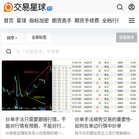
首页
星球
指标加密
期货高手
期货手续费
全档行情
视频
全部标签
交易技术
排序
炒单手法只需要跟随行情，不
炒单手法顺势交易的重要性-
能对行情有预期、不能对行情
如何在单边行情中炒单
有执念
炒单就是赚取非常小的周期的哪一点
就今天的螺纹单边上涨行情聊聊炒单
点利润，开仓逻辑和平仓逻辑要一致
顺势交易的重要性，如何在单边行情