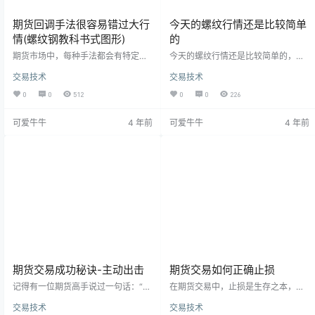
期货回调手法很容易错过大行
今天的螺纹行情还是比较简单
情(螺纹钢教科书式图形)
的
期货市场中，每种手法都会有特定的
今天的螺纹行情还是比较简单的，在
行情与之匹配，不可能每种行情都通
该开仓的时候你开进去，一般都会有
交易技术
交易技术
吃的手法和策略，同样长短线通吃的
支撑，不像前几天你一开进去就追着
选手也不存在，多空逻辑在不同周期
砍，在一些底部，如果突破不了，会
0
0
512
0
0
226
往往是有冲突的，有大神说过做单要
有比较多人的抢反弹，你跟着抢就是
在多周期共振的时候才进场，话虽这
了，一般会给你几跳的盈利的，一般
可爱牛牛
4 年前
可爱牛牛
4 年前
么讲，但这种行情真的非常少，况且
都不会让你追着砍，有些突破位置如
真的到了某个合约大小周期共振的时
果突破不了，顿住了，你也可以平推
候，你不一定敢顺势进场去追，特别
出来，相对来说盘子算是比较温柔
像回调手法的话一直想等着一个像样
了，只要有量的时候都可以进，当然
的回档才进场，但大行情来了一般不
我是做超短的，有几跳盈利我就走，
会给机会，这就是期货回调手法很容
如果你是做波段的，想拿大点的我不
易错过大行情，做…
懂。 螺纹前几天移…
期货交易成功秘诀-主动出击
期货交易如何正确止损
记得有一位期货高手说过一句话：“任
在期货交易中，止损是生存之本，练
何时候我都不会让自己陷入被动”，这
好止损是你在这个市场中生存下去最
交易技术
交易技术
句话道了期货交易成功的战术本质：
基本的前提；那么在期货交易中我们