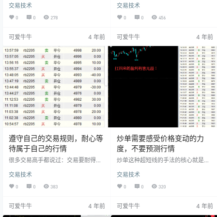
交易技术
交易技术
性。人的本性是厌恶风险的所以人的
中顺势炒单（不要在这种单边行情中
心理上总是期望非常小的风险换来绝
抄底摸顶）。 对于做波段的交易员来
0
0
278
0
0
456
对大的收益，在做交易上就是期望能
说今天是大赚的一天，今天螺纹这种
以炒单的止损、波段的平仓止盈，想
单边上涨行情应该可以拿到七八十个
可爱牛牛
4 年前
可爱牛牛
4 年前
法是好的，但实际操作起来却非常困
点的盈利吧，但是对于很多炒单的交
难，这种开平仓的不一致性可能导致
易员来说今天也许是亏钱的一天，很
炒单手法上的变形从而让交易员的交
多炒单的交易员的模式都是上盖下掏
易水平一直裹足不前没有进步。 炒单
的手法，在一些箱体波动大的时候盈
不要对行情有预期，最重要的是跟随
利会非常大，但是今天这种单边上扬
行情，在上单之前我们首先想到的是
的行情可能完全不适于抄底摸顶，即
这个单如果不对…
使是也要很精准…
遵守自己的交易规则，耐心等
炒单需要感受价格变动的力
待属于自己的行情
度，不要预测行情
很多交易高手都说过：交易要耐得住
炒单这种超短线的手法的核心就是需
寂寞，学会等待属于自己的行情出
要感受价格变动的力度，不要预测行
交易技术
交易技术
现。在行情波动中，我们只做那些自
情。做交易无论是哪一种手法你都要
己看得懂的行情，做赢面大的哪一
明白你赚钱的逻辑和止损的逻辑：你
0
0
383
0
0
320
方，做大概率的事情。落实到实盘交
一定要明白你赚的是什么钱，你的钱
易中：就是顺势，等待时机！顺势这
亏在哪里。好些人经常炒单手法开仓
可爱牛牛
4 年前
可爱牛牛
4 年前
个东西很多人可能觉得太虚了，认为
波段止盈，这种想法是好的，但却不
都是马后炮。只有行情走出来了才知
现实。对于炒单这种超短线的手法来