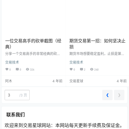
段的最重要的因素。 4，不必追求…
是因为锚定效应的原因，在期货交易
中止损的锚定…
一位交易高手的砍单截图（经
期货交易第一招：如何坚决止
典）
损
分享一个交易高手的非常经典的砍单
期货市场想要稳定盈利，止损是第一
截图，在夜盘开盘三分钟后，在螺纹
位的，止损是整个交易系统的基石，
交易技术
交易技术
钢合约上，空头一个诱空向下杀了十
只有养成了坚定止损的习惯，你才能
个点，然后立马向上拉起来，这位高
在这个基础之上谈盈利，一切不以止
0
0
326
0
2
240
手在拉起来向下回调的时候做多，三
损为基础的交易系统都是扯淡。 1，
分钟后价格再底向下打压拉出一根大
止损是一个心理层面的反应，只有你
阿木
4 年前
交易星球
4 年前
阴线，他立马砍掉了这个仓位。
在心理上接受止损，你才能够在该止
损的时候果断砍单； 2，止损的第一
道防线：当你的持仓和盘面的方向不
❮
❯
/
3 页
一致时就要执行止损，止损的终极防
线：当你的浮亏达到设定的最大止损
线则要无条件的砍！用市价砍！不要
挂单！ 3，…
联系我们
欢迎来到交易星球网站：本网站每天更新手续费及保证金。