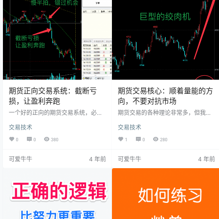
道势，其实不然，我们可以在自己做
说赚取的是盘子波动的那一点点微小
的合约品种的K线上显示一条自己认
的盈利，同样亏损也是非常小的，你
为最舒服的均线，然后顺着这条均线
的止损点数不要大于盈利点数，长期
的方向去做，如果均线朝上我们就做
下来就可以积累盈利，如果你经常是
多，朝下就做空，如果…
一两个点就止盈平…
期货正向交易系统：截断亏
期货交易核心：顺着量能的方
损，让盈利奔跑
向，不要对抗市场
一个好的正向的期货交易系统，必定
期货交易的各种理论非常多，但我们
是正向的盈亏比，正向交易系统就是
拿着这些确定的理论套在不确定的市
交易技术
交易技术
截断亏损，让盈利奔跑，体现最大化
场，其结果可想而知，个人认为期货
盈亏比，投机大佬Livemore说过：截
交易的核心就是顺着市场量价的方向
0
0
380
1
0
280
断亏损，让盈利奔跑（盈利会自己照
去做，做单要顺着量能方向，不要对
顾自己），在盘中很少人能够这样做
对抗市场，不要心存侥幸期盼有主力
可爱牛牛
4 年前
可爱牛牛
4 年前
到，大部分人是截断了亏损的同时也
大户会来救你。上午收盘前的螺纹的
截断了盈利。今天在螺纹上体现就非
这一波放量拉涨没有做到，有点遗
常彻底，在14：22分的时候想贪心多
憾，这一波行情一把就拉了70多点，
两个点的止损位想再等一两根K线再
本来螺纹今天一整天都缩量在宽幅震
进，结果错过了最佳开仓时机。在1
荡的，如果延续上午的做单逻辑，在
4：28分的时候成功介入了空单，但
下午2：30分左右会去逢高做空并且
没…
拿着直到收盘，…