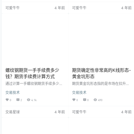
仓：我为什么要开仓？开仓理由和模
预期盈利点位、或者到了止损位置就
可爱牛牛
4 年前
可爱牛牛
4 年前
式符合我的手法吗？不要想当然开仓
必须要走，不能想着炒单开仓、波段
也不要随手毫无目的的开仓，如果每
止盈、长线止损，炒单就是炒单，你
次开仓都是随性而为，这样期货交易
这个单子开进去就要给他贴个标签：
会一直在原地踏步没法进步。开仓的
“这是炒单的单子” 做短线，要优选行
时候一定要有逻辑有预期支撑，单子
情段操作，并不是所有的行情都适合
开完后，如果价格没有按照自己的逻
你的手法，或者说不…
辑和预期发展，那么…
螺纹钢期货一手手续费多少
期货确定性非常高的K线形态-
钱？期货手续费计算方式
黄金坑形态
通过计算一手螺纹钢期货手续多少钱
期货黄金坑形态指的是市场在拉升
为例子，详细讲解期货手续费的计算
（下跌）之前会反向砸出一个坑，很
交易技术
交易技术
方式。在期货交易中手续费是大家非
多投资者把这叫做洗盘或者下蹲，我
常关心的问题，特别是短线交易中的
们在很多期货K线走势中都可以看到
0
2
4.1k
0
0
490
手续是非常大的一笔支出，每天频繁
这种黄金坑形态，在行情启动之前反
交易产生的手续费让交易成本迅速增
向来一波然后突然被拉回，借助前面
交易星球
4 年前
可爱牛牛
4 年前
加，很多超短线交易员每天成交几十
的止损盘从而更加省力推动行情，就
次甚至上百次，特别是炒单手法，经
如我们在往上跳的时候有一个下蹲的
常是一两跳就要平仓，所以很多炒单
动作，借助向上的惯性（止损盘）从
手法的交易员都会选择手续费低的品
而跳得更高。 今天的螺纹更是如此，
种进行交易，本文将以计算一手螺纹
在下午开盘的时候放量下跌，砸出一