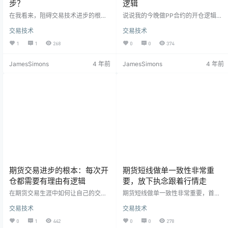
步？
逻辑
在我看来，阻碍交易技术进步的根本
说说我的今晚做PP合约的开仓逻辑，
原因就两个：一是“自我”，二是“认
一直主做黑色，很少做郑州和大连的
交易技术
交易技术
知” 我做期货有些年头了，在整个交
合约，今天晚上黑色成交非常清淡，
易生涯中遇到了很多人，经历过很多
活跃度非常差，然后看了一下PP合
1
1
268
0
0
374
事情，我的观点是一个交易员成功与
约，发现PP虽然非常不太活跃，肯定
否、进步的快慢与自身的性格有非常
没有大行情，但是图形还是比较标准
JamesSimons
4 年前
JamesSimons
4 年前
大的关系。从性格这个角度展开来
的，今晚做PP合约的开仓逻辑很大的
讲，主要是自我和认知这两个因素。
因素是参考了盘面特征。上图第一个
一个性格唯唯诺诺的人，是很难做好
期货合约PP的几个单子的开仓逻辑，
交易的，同样一个爱贪小便宜的人一
上图的第一个单子，当时前面一根K
样也很难做好期货，一个人总是把自
线出了长长的上影线，当时看了盘面
己局限在自我的认知范围内，那么你
有几个大的止损单子一把就把价格翻
就很难冲破这…
上去了，…
期货交易进步的根本：每次开
期货短线做单一致性非常重
仓都需要有理由有逻辑
要，放下执念跟着行情走
在期货交易生涯中如何让自己的交易
期货短线做单一致性非常重要，首先
技术进步更快？核心就是每次开仓都
要从理念上明白：你是做短线的，不
交易技术
交易技术
要有理由有逻辑不要随手下单。每次
要把短线做成长线，不能持仓。 开仓
开仓都一定要有理有据有逻辑，在开
和平仓的逻辑要一致：即你开仓的时
0
1
442
0
0
278
仓的时候一定要有理由支撑这笔开
候要明白这个单子是短线单子，到了