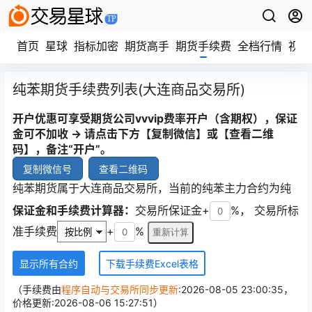
首页
星球
指标加密
期货高手
期货手续费
全档行情
视频
纯苯期货手续费列表(大连商品交易所)
开户优惠可享受期货公司vvvip费率开户（含期权），保证
金可不加收 → 请点击下方【复制微信】或【查看二维
码】，备注“开户”。
复制微信号
查看二维码
纯苯期货属于大连商品交易所，当前的纯苯主力合约为纯
苯2609(代码bz2609)，纯苯合约的开仓标准手续费为：3
保证金和手续费计算器：
交易所保证金+
%， 交易所标
元，平昨仓的标准手续为：3元，平今仓的标准手续费为：
准手续费
+
%
3元。纯苯当天开平仓实际收取手续费为：6.00元，每跳净
利：24元，其它纯苯合约的手续列表如下：
显示所有合约
下载手续费Excel表格
（手续费由
程序自动与交易所同步更新
:2026-08-05 23:00:35，
价格更新:2026-08-06 15:27:51）